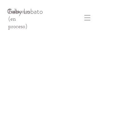
Gaby Lobato
Pulsiones
Texto
(en
proceso)