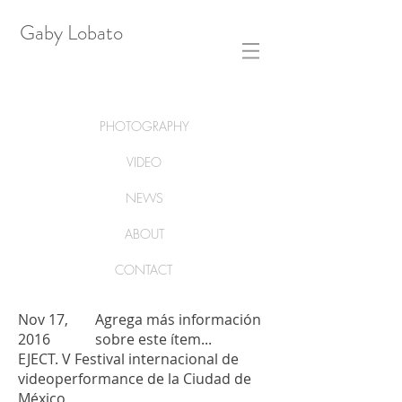
Gaby Lobato
PHOTOGRAPHY
VIDEO
NEWS
ABOUT
CONTACT
Nov 17,
Agrega más información
2016
sobre este ítem...
EJECT. V Festival internacional de
videoperformance de la Ciudad de
México