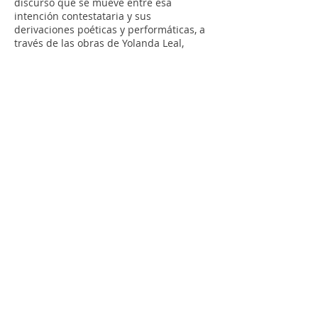
discurso que se mueve entre esa
intención contestataria y sus
derivaciones poéticas y performáticas, a
través de las obras de Yolanda Leal,
Mabe Guzmán, Mayte Tojim o Natascha
Bjerg. Luego se abre a una visualidad
más abstracta, en obras de Gaby Lobato y
Parmelia Matos, o se detiene en las
sutilezas de la forma, en las fotografías
de Pilar Pedraza, y termina proponiendo
distintas variantes narrativas, en las
series de Yuvönne Ambrosio, Violeta
Niebla, katiuska Saavedra y Mariana do
Vale.
http://www.paginaenblando.com/disculp
e-las-molestias
Nov 27,
Agrega más información
2014
sobre este ítem...
Exposición De la escultura al archivo