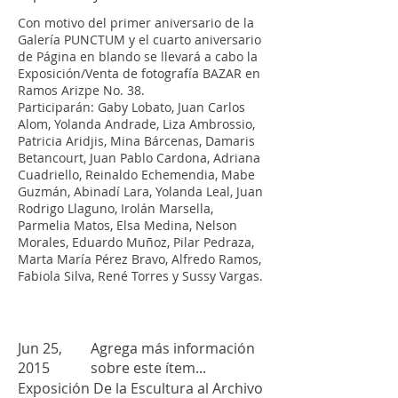
Con motivo del primer aniversario de la
Galería PUNCTUM y el cuarto aniversario
de Página en blando se llevará a cabo la
Exposición/Venta de fotografía BAZAR en
Ramos Arizpe No. 38.
Participarán: Gaby Lobato, Juan Carlos
Alom, Yolanda Andrade, Liza Ambrossio,
Patricia Aridjis, Mina Bárcenas, Damaris
Betancourt, Juan Pablo Cardona, Adriana
Cuadriello, Reinaldo Echemendia, Mabe
Guzmán, Abinadí Lara, Yolanda Leal, Juan
Rodrigo Llaguno, Irolán Marsella,
Parmelia Matos, Elsa Medina, Nelson
Morales, Eduardo Muñoz, Pilar Pedraza,
Marta María Pérez Bravo, Alfredo Ramos,
Fabiola Silva, René Torres y Sussy Vargas.
Jun 25,
Agrega más información
2015
sobre este ítem...
Exposición De la Escultura al Archivo